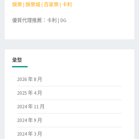
娛樂
|
娛樂城
|
百家樂
|
卡利
優質代理推薦：
卡利
|
DG
彙整
2026 年 8 月
2025 年 4 月
2024 年 11 月
2024 年 9 月
2024 年 3 月