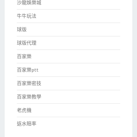
‎沙龍娛樂城
牛牛玩法
球版
球版代理
百家樂
百家樂ptt
百家樂密技
百家樂教學
老虎機
返水賠率