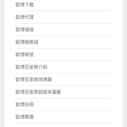
歐博下載
歐博代理
歐博儲值
歐博娛樂城
歐博帳號
歐博百家樂介紹
歐博百家樂咪牌廳
歐博百家樂超級多臺廳
歐博註冊
歐博集團