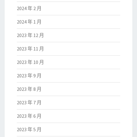
2024 年 2 月
2024 年 1 月
2023 年 12 月
2023 年 11 月
2023 年 10 月
2023 年 9 月
2023 年 8 月
2023 年 7 月
2023 年 6 月
2023 年 5 月