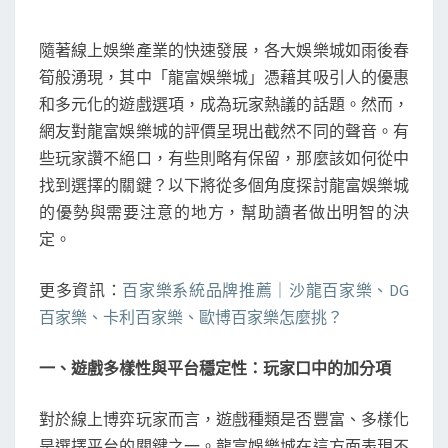
價
單
遊
玩。
好
除了
隨著線上娛樂產業的快速發展，各大娛樂城如雨後春
機
嗎？
棋
筍般湧現，其中「龍富娛樂城」憑藉其吸引人的優惠
牌，
網
麻
更囊
和多元化的遊戲選項，成為玩家熱議的話題。然而，
括多
友
將
款高
網友對龍富娛樂城的評價呈現出截然不同的聲音。有
評
勝率
些玩家讚不絕口，有些則略有保留，那麼該如何從中
老虎
遊
價
機遊
找到選擇的關鍵？以下將從多個角度探討龍富娛樂城
戲。
混
戲|
註冊
的優勢與需要注意的地方，幫助讀者做出明智的決
合，
即享
定。
新手
麻
這
優
惠，
些
將
體驗
更多資訊：
百家樂系統品牌推薦｜沙龍百家樂、DG
全網
經
百家樂、卡利百家樂、歐博百家樂怎麼挑？
三
最公
驗
平、
出金
缺
告
最穩
一、遊戲多樣性與平台穩定性：玩家口中的加分項
定的
訴
一
娛樂
你
城平
對於線上博弈玩家而言，遊戲種類是否豐富、多樣化
台，
選
是選擇平台的關鍵之一。龍富娛樂城在這方面表現不
立即