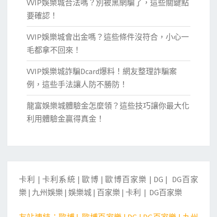
VVIP娛樂城合法嗎？別被黑網騙了，這些關鍵點
要確認！
VVIP娛樂城會出金嗎？這些條件沒符合，小心一
毛都拿不回來！
VVIP娛樂城詐騙Dcard爆料！網友整理詐騙案
例，這些手法讓人防不勝防！
龍富娛樂城體驗金怎麼領？這些技巧讓你最大化
利用體驗金贏得真金！
卡利
|
卡利系統
|
歐博
|
歐博百家樂
|
DG
|
DG百家
樂
|
九州娛樂
|
娛樂城
|
百家樂
|
卡利
|
DG百家樂