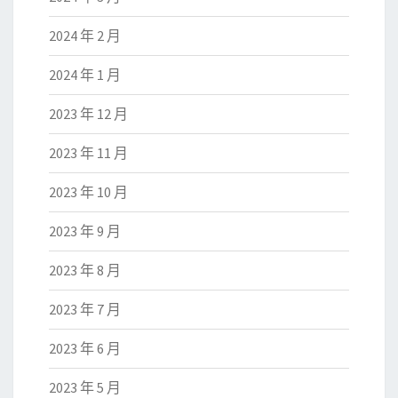
2024 年 2 月
2024 年 1 月
2023 年 12 月
2023 年 11 月
2023 年 10 月
2023 年 9 月
2023 年 8 月
2023 年 7 月
2023 年 6 月
2023 年 5 月