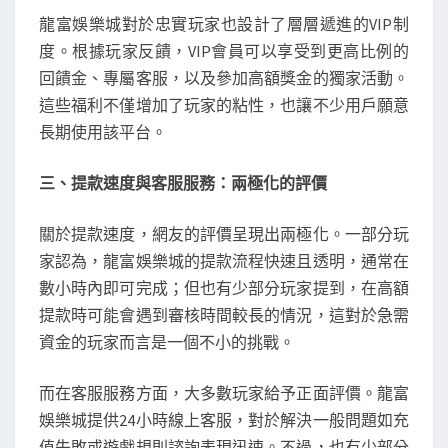
龍富娛樂城對於忠實玩家也設計了層層遞進的VIP制
度。根據玩家反饋，VIP會員可以享受到更高比例的
回饋金、專屬客服，以及參加高額獎金的獨家活動。
這些福利不僅增加了玩家的粘性，也讓不少用戶願意
長期使用該平台。
三、提款速度與客服服務：兩極化的評價
關於提款速度，網友的評價呈現出兩極化。一部分玩
家認為，龍富娛樂城的提款流程快速且透明，通常在
數小時內即可完成；但也有少部分玩家提到，在高額
提款時可能會遇到審核時間較長的情況，這對於急需
資金的玩家而言是一個不小的挑戰。
而在客服服務方面，大多數玩家給予正面評價。龍富
娛樂城提供24小時線上客服，對於解決一般問題如充
值失敗或遊戲規則諮詢表現迅速。不過，也有少部分