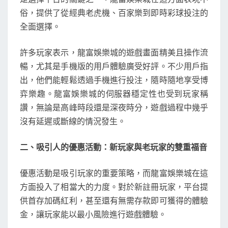
挑戰
擇
俗，提供了從經典老虎機、百家樂到即時彩球投注的
您的
的
牌
全面選擇。
技！
關
鍵！
許多玩家表示，龍富娛樂城的遊戲畫面精美且操作流
暢，尤其是手機版的用戶體驗廣受好評。不少用戶指
出，他們能輕鬆透過手機進行投注，隨時隨地享受博
弈樂趣。龍富娛樂城的伺服器穩定性也受到玩家稱
讚，無論是高峰時段還是深夜時分，遊戲過程中幾乎
沒有延遲或斷線的情況發生。
二、吸引人的優惠活動：新玩家與老玩家的雙重福音
優惠活動是吸引玩家的重要策略，而龍富娛樂城在這
方面投入了相當大的力度。對於新註冊玩家，平台提
供首存加碼紅利，甚至還有無需存款即可獲得的體驗
金，讓玩家能以最小風險進行遊戲體驗。