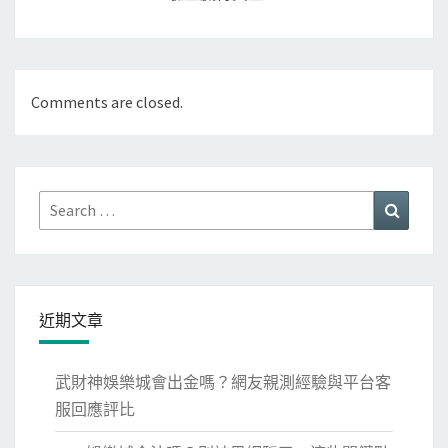
Comments are closed.
Search
Search
for:
近期文章
武財神娛樂城會出金嗎？網友親測經驗與平台客
服回應評比