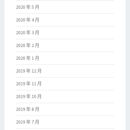
2020 年 5 月
2020 年 4 月
2020 年 3 月
2020 年 2 月
2020 年 1 月
2019 年 12 月
2019 年 11 月
2019 年 10 月
2019 年 8 月
2019 年 7 月