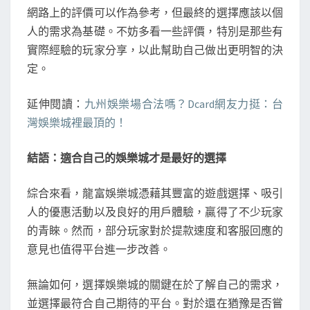
網路上的評價可以作為參考，但最終的選擇應該以個
人的需求為基礎。不妨多看一些評價，特別是那些有
實際經驗的玩家分享，以此幫助自己做出更明智的決
定。
延伸閱讀：
九州娛樂場合法嗎？Dcard網友力挺：台
灣娛樂城裡最頂的！
結語：適合自己的娛樂城才是最好的選擇
綜合來看，龍富娛樂城憑藉其豐富的遊戲選擇、吸引
人的優惠活動以及良好的用戶體驗，贏得了不少玩家
的青睞。然而，部分玩家對於提款速度和客服回應的
意見也值得平台進一步改善。
無論如何，選擇娛樂城的關鍵在於了解自己的需求，
並選擇最符合自己期待的平台。對於還在猶豫是否嘗