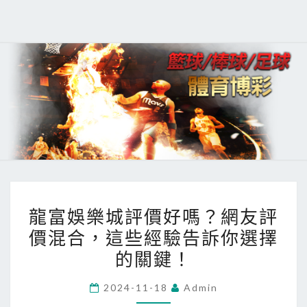
必
必贏
娛樂
城提
贏
供最
熱門
娛
的單
機麻
樂
將遊
戲、
龍
麻將
城
龍富娛樂城評價好嗎？網友評
三缺
富
一與
價混合，這些經驗告訴你選擇
娛
娛
麻將
發了
的關鍵！
樂
2，
樂
手機
城
平板
2024-11-18
Admin
城|
評
皆可
流暢