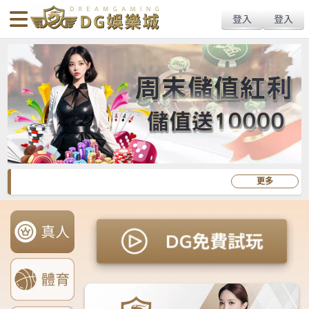
body{overflow:hidden !important;}
Togg
navig
必贏娛樂城娛樂城|單機麻將遊戲|麻將三缺一