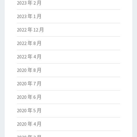
2023 年 2 月
2023 年 1 月
2022 年 12 月
2022 年 8 月
2022 年 4 月
2020 年 8 月
2020 年 7 月
2020 年 6 月
2020 年 5 月
2020 年 4 月