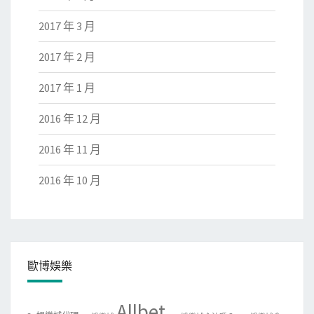
2017 年 3 月
2017 年 2 月
2017 年 1 月
2016 年 12 月
2016 年 11 月
2016 年 10 月
歐博娛樂
Allbet