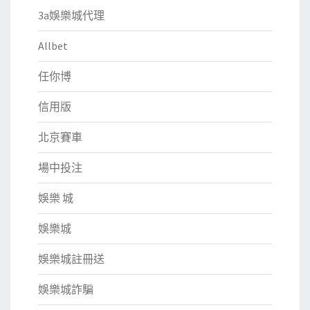
3a娛樂城代理
Allbet
任你博
信用版
北京賽車
場中投注
娛樂 城
娛樂城
娛樂城註冊送
娛樂城詐騙