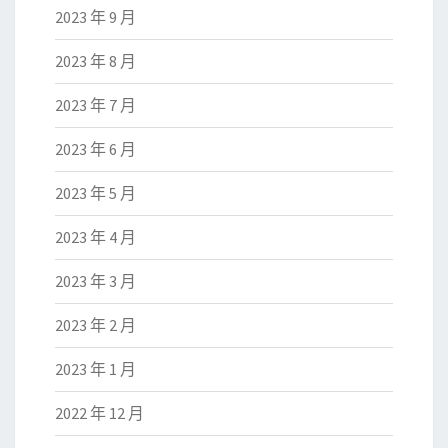
2023 年 9 月
2023 年 8 月
2023 年 7 月
2023 年 6 月
2023 年 5 月
2023 年 4 月
2023 年 3 月
2023 年 2 月
2023 年 1 月
2022 年 12 月