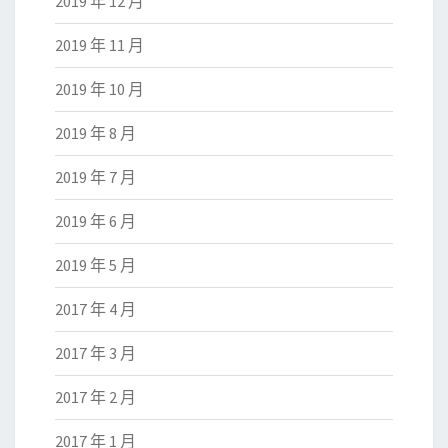
2019 年 12 月
2019 年 11 月
2019 年 10 月
2019 年 8 月
2019 年 7 月
2019 年 6 月
2019 年 5 月
2017 年 4 月
2017 年 3 月
2017 年 2 月
2017 年 1 月