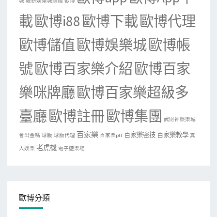
城
最新娛樂城賺錢
歐博
載
歐博i88
歐博下載
歐博代理
歐博儲值
歐博娛樂城
歐博帳
號
歐博百家樂介紹
歐博百家
樂咪牌廳
歐博百家樂超級多
臺廳
歐博註冊
歐博集團
武財神娛樂城
百家樂
百家樂密技
百家樂教學
會出金嗎
球版
球版代理
百家樂ptt
真
老虎機
人娛樂
電子遊樂場
歐博分類