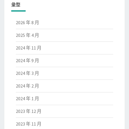
彙整
2026 年 8 月
2025 年 4 月
2024 年 11 月
2024 年 9 月
2024 年 3 月
2024 年 2 月
2024 年 1 月
2023 年 12 月
2023 年 11 月