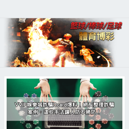
必
必贏
娛樂
城提
贏
供最
熱門
娛
的單
機麻
樂
將遊
戲、
麻將
城
三缺
一與
娛
麻將
發了
2，
樂
手機
平板
城|
皆可
流暢