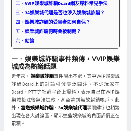
詐
二、
VVIP娛樂城詐騙Dcard網友爆料常見手法
挑戰
騙
您的
三、
3A娛樂城代理是否也涉入娛樂城詐騙？
牌
案
技！
四、
娛樂城詐騙的受害者如何自保？
例，
五、
娛樂城詐騙何時會被制裁？
這
些
六、
結論
手
法
一、
娛樂城詐騙事件頻傳，VVIP娛樂
讓
城成為熱議話題
人
近年來，
娛樂城詐騙
事件層出不窮，其中VVIP娛樂城
防
詐騙Dcard上的討論引發廣泛關注。不少玩家在
不
Dcard、PTT等社群平台上爆料，表示自己在VVIP娛
勝
樂城投注後無法提款，甚至遭到無故封鎖帳戶。此
防！
外，
富遊娛樂城詐騙
、
3a娛樂城代理
等關鍵字也頻繁
出現在各大討論區，顯示這些娛樂城的負面評價正在
累積。