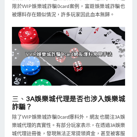
限於VVIP娛樂城詐騙Dcard案例，富遊娛樂城詐騙也
被爆料存在類似情況，許多玩家因此血本無歸。
三、
3A娛樂城代理是否也涉入娛樂城
詐騙？
除了VVIP娛樂城詐騙Dcard爆料外，網友也關注3A娛
樂城代理的真實性。有部分玩家表示，在透過3A娛樂
城代理註冊後，發現無法正常提領資金，甚至被客服