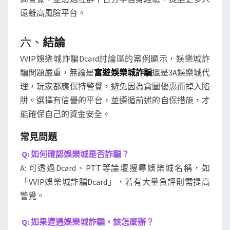
遠離高風險平台。
六、
結論
VVIP娛樂城詐騙Dcard討論區的案例顯示，娛樂城詐
騙問題嚴重，無論是
富遊娛樂城詐騙
還是3A娛樂城代
理，玩家都應保持警覺，避免因為貪圖優惠而掉入陷
阱。選擇有信譽的平台，並遵循前述的自保措施，才
能確保自己的資金安全。
常見問題
Q: 如何確認娛樂城是否詐騙？
A: 可透過Dcard、PTT等論壇搜尋娛樂城名稱，如
「VVIP娛樂城詐騙Dcard」，若有大量負評則需提高
警覺。
Q: 如果遭遇娛樂城詐騙，該怎麼辦？