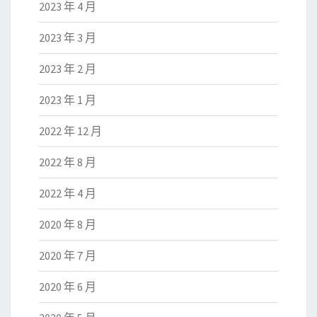
2023 年 4 月
2023 年 3 月
2023 年 2 月
2023 年 1 月
2022 年 12 月
2022 年 8 月
2022 年 4 月
2020 年 8 月
2020 年 7 月
2020 年 6 月