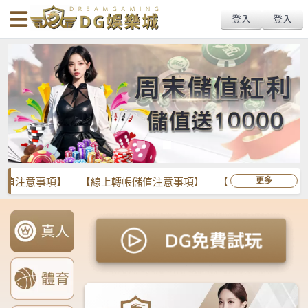
body{overflow:hidden !important;}
Togg
navig
必贏娛樂城娛樂城|單機麻將遊戲|麻將三缺一