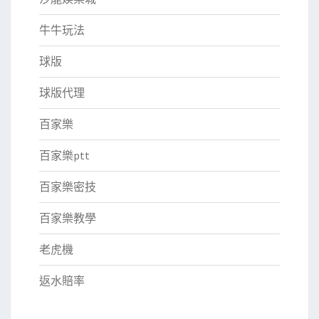
牛牛玩法
球版
球版代理
百家樂
百家樂ptt
百家樂密技
百家樂教學
老虎機
返水賠率