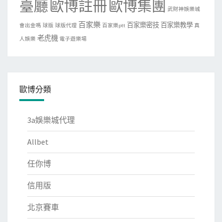
臺廳
歐博註冊
歐博集團
武財神娛樂城
百家樂
百家樂密技
百家樂教學
會出金嗎
球版
球版代理
百家樂ptt
真
老虎機
人娛樂
電子遊樂場
歐博分類
3a娛樂城代理
Allbet
任你博
信用版
北京賽車