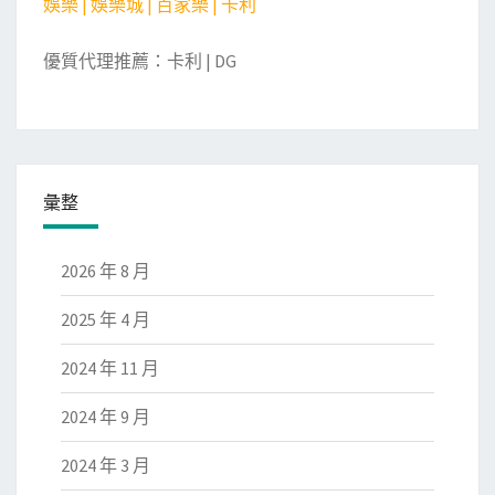
娛樂
|
娛樂城
|
百家樂
|
卡利
優質代理推薦：
卡利
|
DG
彙整
2026 年 8 月
2025 年 4 月
2024 年 11 月
2024 年 9 月
2024 年 3 月