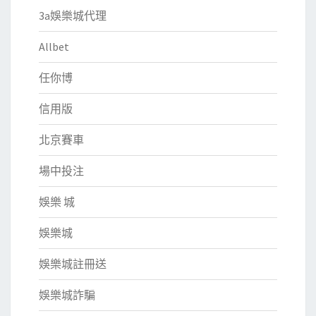
3a娛樂城代理
Allbet
任你博
信用版
北京賽車
場中投注
娛樂 城
娛樂城
娛樂城註冊送
娛樂城詐騙