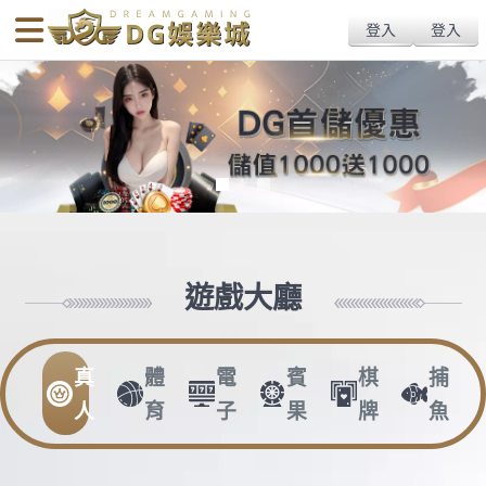
body{overflow:hidden !important;}
Togg
navig
必贏娛樂城娛樂城|單機麻將遊戲|麻將三缺一