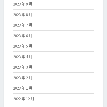
2023 年 9 月
2023 年 8 月
2023 年 7 月
2023 年 6 月
2023 年 5 月
2023 年 4 月
2023 年 3 月
2023 年 2 月
2023 年 1 月
2022 年 12 月