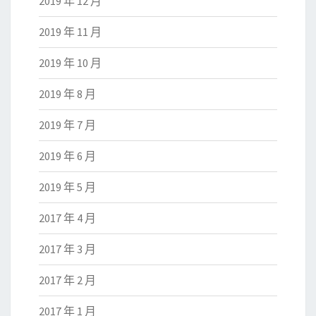
2019 年 12 月
2019 年 11 月
2019 年 10 月
2019 年 8 月
2019 年 7 月
2019 年 6 月
2019 年 5 月
2017 年 4 月
2017 年 3 月
2017 年 2 月
2017 年 1 月