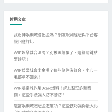
挑戰
歐
您的
牌
冠
技！
盃
近期文章
賽
事，
武財神娛樂城會出金嗎？網友親測經驗與平台客
看
服回應評比
盡
VVIP娛樂城合法嗎？別被黑網騙了，這些關鍵點
最
要確認！
硬
核
VVIP娛樂城會出金嗎？這些條件沒符合，小心一
的
毛都拿不回來！
歐
冠
VVIP娛樂城詐騙Dcard爆料！網友整理詐騙案
盃
例，這些手法讓人防不勝防！
比
龍富娛樂城體驗金怎麼領？這些技巧讓你最大化
賽！