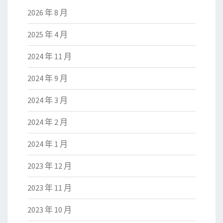
2026 年 8 月
2025 年 4 月
2024 年 11 月
2024 年 9 月
2024 年 3 月
2024 年 2 月
2024 年 1 月
2023 年 12 月
2023 年 11 月
2023 年 10 月