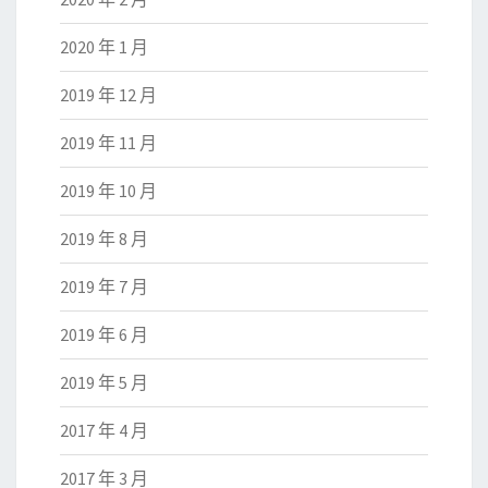
2020 年 1 月
2019 年 12 月
2019 年 11 月
2019 年 10 月
2019 年 8 月
2019 年 7 月
2019 年 6 月
2019 年 5 月
2017 年 4 月
2017 年 3 月