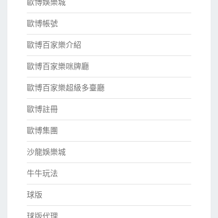
歐博娛樂城
歐博帳號
歐博百家樂介紹
歐博百家樂咪牌廳
歐博百家樂超級多臺廳
歐博註冊
歐博集團
‎沙龍娛樂城
牛牛玩法
球版
球版代理