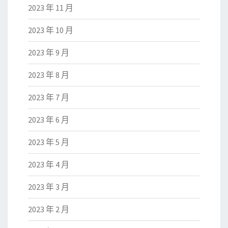
2023 年 11 月
2023 年 10 月
2023 年 9 月
2023 年 8 月
2023 年 7 月
2023 年 6 月
2023 年 5 月
2023 年 4 月
2023 年 3 月
2023 年 2 月