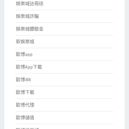
娛樂城註冊送
娛樂城詐騙
娛樂城體驗金
新娛樂城
歐博app
歐博App下載
歐博i88
歐博下載
歐博代理
歐博儲值