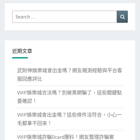
挑戰
您的
Search
牌
Search
技！
for:
近期文章
武財神娛樂城會出金嗎？網友親測經驗與平台客
服回應評比
VVIP娛樂城合法嗎？別被黑網騙了，這些關鍵點
要確認！
VVIP娛樂城會出金嗎？這些條件沒符合，小心一
毛都拿不回來！
VVIP娛樂城詐騙Dcard爆料！網友整理詐騙案