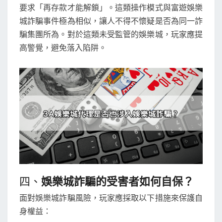
要求「再存款才能解鎖」。這類操作模式與富遊娛樂
城詐騙事件極為相似，讓人不得不懷疑是否為同一詐
騙集團所為。對於這類未受監管的娛樂城，玩家應提
高警覺，避免落入陷阱。
四、
娛樂城詐騙的受害者如何自保？
面對娛樂城詐騙風險，玩家應採取以下措施來保護自
身權益：