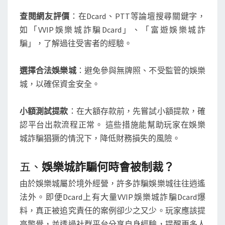
查閱網友評價
：在Dcard、PTT等論壇搜尋關鍵字，
如「VVIP娛樂城詐騙Dcard」、「富遊娛樂城詐
騙」，了解過往受害者的經驗。
選擇合法娛樂城
：避免參與無牌照、不受監管的娛樂
城，以確保資金安全。
小額測試提款
：在大額存款前，先嘗試小額提款，確
認平台出款流程正常。 這些措施能幫助玩家在娛樂
城詐騙猖獗的情況下，降低財務損失的風險。
五、
娛樂城詐騙何時會被制裁？
由於娛樂城屬於境外經營，許多詐騙娛樂城往往逍遙
法外。即便Dcard上有大量VVIP娛樂城詐騙Dcard爆
料，真正被追究責任的案例卻少之又少。玩家應該提
高警覺，並透過社群平台分享自身經驗，提醒更多人